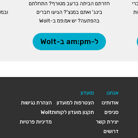
רי
חזרתם הביתה ברעב מטורף? התחלתם
ות
בינג' ואתם במנצ'? הגיעו חברים
ובמש
בהפתעה? יש אמ:פמ ב-Wolt
ל-am:pm ב-Wolt
אנחנו
מועדון
אודותינו
הצטרפות למועדון
הצהרת נגישות
סניפים
תקנון מועדון לקוחות
Wolt
יצירת קשר
מדיניות פרטיות
דרושים