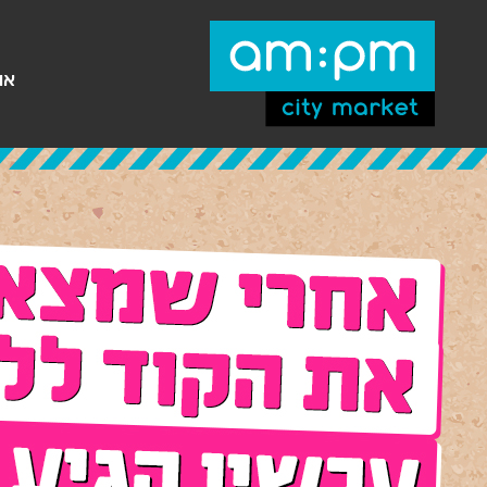
עבר
היר
תוכן
ראשי
או