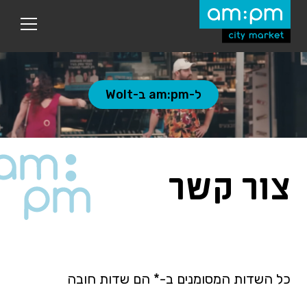
עבר
היר
תוכן
ראשי
ל-am:pm ב-Wolt
צור קשר
כל השדות המסומנים ב-* הם שדות חובה