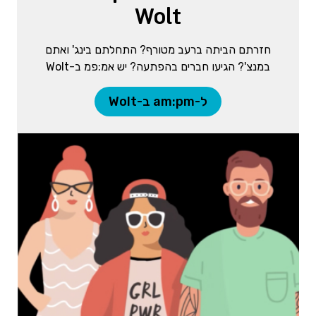
Wolt
חזרתם הביתה ברעב מטורף? התחלתם בינג' ואתם
במנצ'? הגיעו חברים בהפתעה? יש אמ:פמ ב-Wolt
ל-am:pm ב-Wolt