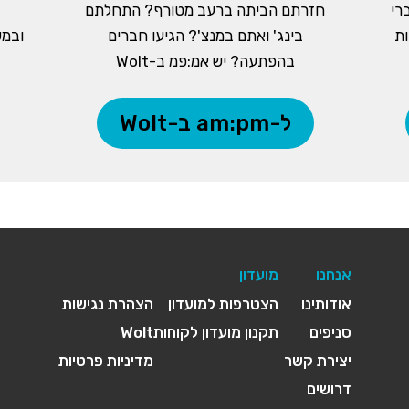
רי
חזרתם הביתה ברעב מטורף? התחלתם
ות
בינג' ואתם במנצ'? הגיעו חברים
ובמש
בהפתעה? יש אמ:פמ ב-Wolt
ל-am:pm ב-Wolt
אנחנו
מועדון
אודותינו
הצטרפות למועדון
הצהרת נגישות
סניפים
תקנון מועדון לקוחות
Wolt
יצירת קשר
מדיניות פרטיות
דרושים