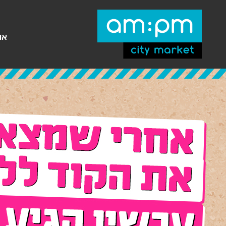
עבר
היר
תוכן
ראשי
או