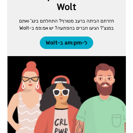
Wolt
חזרתם הביתה ברעב מטורף? התחלתם בינג' ואתם
במנצ'? הגיעו חברים בהפתעה? יש אמ:פמ ב-Wolt
ל-am:pm ב-Wolt