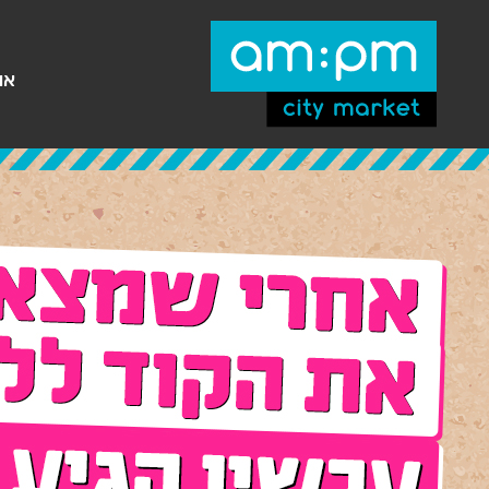
עבר
היר
תוכן
ראשי
או