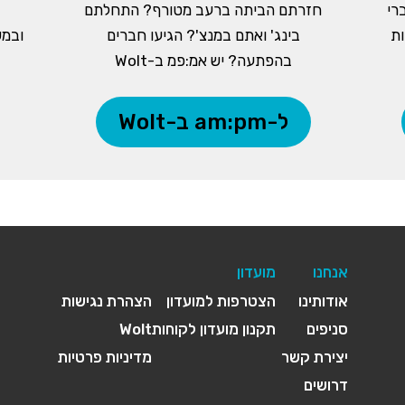
רי
חזרתם הביתה ברעב מטורף? התחלתם
ות
בינג' ואתם במנצ'? הגיעו חברים
ובמש
בהפתעה? יש אמ:פמ ב-Wolt
ל-am:pm ב-Wolt
אנחנו
מועדון
אודותינו
הצטרפות למועדון
הצהרת נגישות
סניפים
תקנון מועדון לקוחות
Wolt
יצירת קשר
מדיניות פרטיות
דרושים