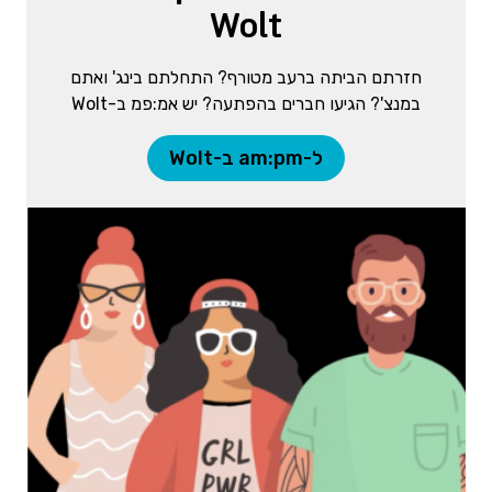
Wolt
חזרתם הביתה ברעב מטורף? התחלתם בינג' ואתם
במנצ'? הגיעו חברים בהפתעה? יש אמ:פמ ב-Wolt
ל-am:pm ב-Wolt