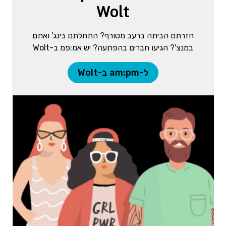
Wolt
חזרתם הביתה ברעב מטורף? התחלתם בינג' ואתם
במנצ'? הגיעו חברים בהפתעה? יש אמ:פמ ב-Wolt
ל-am:pm ב-Wolt