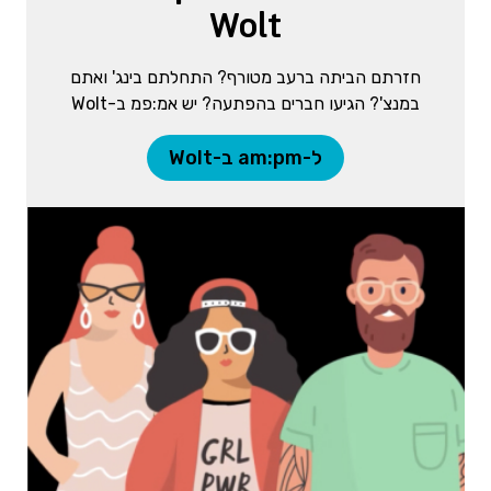
Wolt
חזרתם הביתה ברעב מטורף? התחלתם בינג' ואתם
במנצ'? הגיעו חברים בהפתעה? יש אמ:פמ ב-Wolt
ל-am:pm ב-Wolt