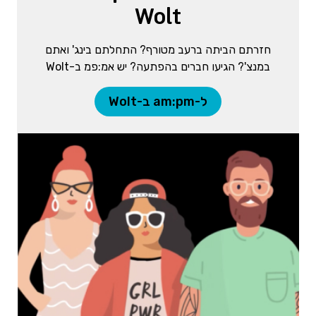
Wolt
חזרתם הביתה ברעב מטורף? התחלתם בינג' ואתם
במנצ'? הגיעו חברים בהפתעה? יש אמ:פמ ב-Wolt
ל-am:pm ב-Wolt